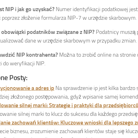
est NIP i jak go uzyskać?
Numer identyfikacji podatkowej jes
 poprzez złożenie formularza NIP-7 w urzędzie skarbowym.
ą obowiązki podatników związane z NIP?
Podatnicy muszą p
tualizować dane w urzędzie skarbowym w przypadku zmian.
awdzić NIP kontrahenta?
Można to zrobić online na stron
i do weryfikacji NIP.
ne Posty:
ycjonowanie a adres ip
Na sprawdzenie ip jest kilka bardz
dziej złożonego postępowania, gdyż wpisanie samej komendy 
owanie silnej marki: Strategie i praktyki dla przedsiębior
owanie silnej marki to klucz do sukcesu dla każdego przedsięb
anie zachowań klientów: Kluczowe wnioski dla lepszego 
ecie biznesu, zrozumienie zachowań klientów staje się kluc