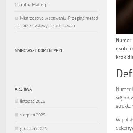
Patrol na Matfel.pl
Mistrzostwo w spawaniu: Przegląd metod
i ich przemysłowych zastosowań
Numer I
osób fi
NAJNOWSZE KOMENTARZE
krok dl
Def
Numer I
ARCHIWA
się on 
listopad 2025
struktu
sierpień 2025
W polsk
dokonyw
grudzień 2024