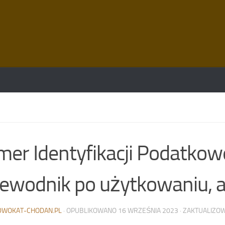
er Identyfikacji Podatkowe
ewodnik po użytkowaniu, akt
DWOKAT-CHODAN.PL
· OPUBLIKOWANO
16 WRZEŚNIA 2023
· ZAKTUALIZ