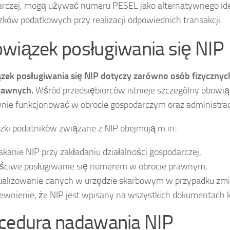
rczej, mogą używać numeru PESEL jako alternatywnego ident
ków podatkowych przy realizacji odpowiednich transakcji.
wiązek posługiwania się NIP
ek posługiwania się NIP dotyczy zarówno osób fizycznych
rawnych.
Wśród przedsiębiorców istnieje szczególny obowią
nie funkcjonować w obrocie gospodarczym oraz administra
ki podatników związane z NIP obejmują m.in.:
skanie NIP przy zakładaniu działalności gospodarczej,
ściwe posługiwanie się numerem w obrocie prawnym,
ualizowanie danych w urzędzie skarbowym w przypadku zmi
ewnienie, że NIP jest wpisany na wszystkich dokumentach k
cedura nadawania NIP