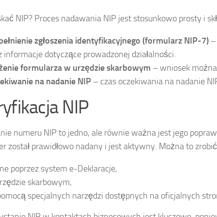
skać NIP? Proces nadawania NIP jest stosunkowo prosty i skła
ełnienie zgłoszenia identyfikacyjnego (formularz NIP-7)
– 
z informacje dotyczące prowadzonej działalności.
żenie formularza w urzędzie skarbowym
– wniosek można z
ekiwanie na nadanie NIP
– czas oczekiwania na nadanie NI
yfikacja NIP
nie numeru NIP to jedno, ale równie ważna jest jego popra
r został prawidłowo nadany i jest aktywny. Można to zrobić
ine poprzez system e-Deklaracje,
rzędzie skarbowym,
pomocą specjalnych narzędzi dostępnych na oficjalnych str
stanie NIP w kontaktach biznesowych jest kluczowe, poniew