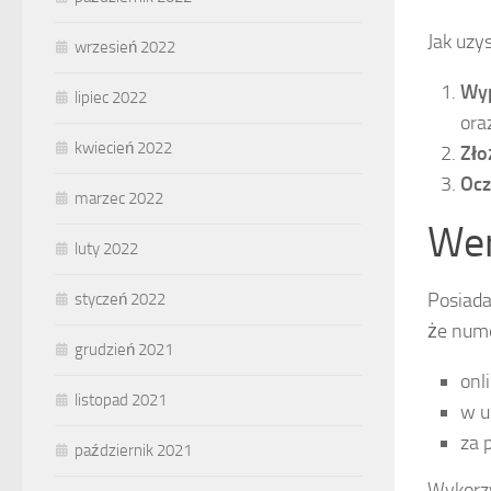
Jak uzy
wrzesień 2022
Wyp
lipiec 2022
ora
kwiecień 2022
Zło
Ocz
marzec 2022
Wer
luty 2022
Posiada
styczeń 2022
że nume
grudzień 2021
onl
listopad 2021
w u
za 
październik 2021
Wykorzy