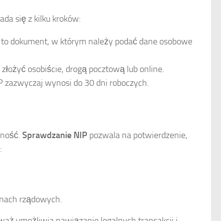
da się z kilku kroków:
to dokument, w którym należy podać dane osobowe
łożyć osobiście, drogą pocztową lub online.
P zazwyczaj wynosi do 30 dni roboczych.
wność.
Sprawdzanie NIP
pozwala na potwierdzenie,
:
onach rządowych.
aż umożliwia nawiązanie legalnych transakcji i