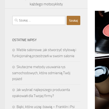
każdego motocyklisty
Szukaj:
OSTATNIE WPISY
Meble salonowe: jak stworzyć stylową i
funkcjonalną przestrzeń w swoim salonie
Skuteczne metody usuwania rys
samochodowych, które odmienią Twój
pojazd
Jak wybrać najlepszego producenta
opakowań dla Twojej firmy?
Bajki, które uczą i bawią – Franklin i Psi