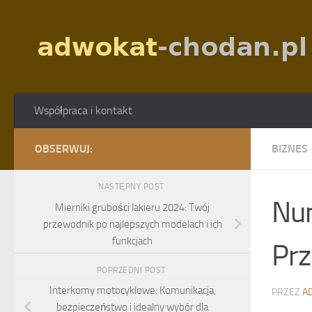
Skip to content
Współpraca i kontakt
OBSERWUJ:
BIZNES
NASTĘPNY POST
Num
Mierniki grubości lakieru 2024: Twój
przewodnik po najlepszych modelach i ich
funkcjach
Prz
POPRZEDNI POST
Interkomy motocyklowe: Komunikacja,
PRZEZ
A
bezpieczeństwo i idealny wybór dla