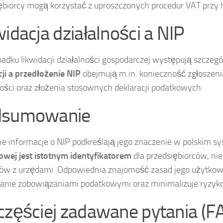
ębiorcy mogą korzystać z uproszczonych procedur VAT prz
widacja działalności a NIP
adku likwidacji działalności gospodarczej występują szczeg
cji a przedłożenie NIP
obejmują m.in. konieczność zgłoszeni
ności oraz złożenia stosownych deklaracji podatkowych.
dsumowanie
e informacje o NIP podkreślają jego znaczenie w polskim 
wej jest istotnym identyfikatorem
dla przedsiębiorców, nie
ów z urzędami. Odpowiednia znajomość zasad jego użytkowani
anie zobowiązaniami podatkowymi oraz minimalizuje ryzyk
częściej zadawane pytania (F