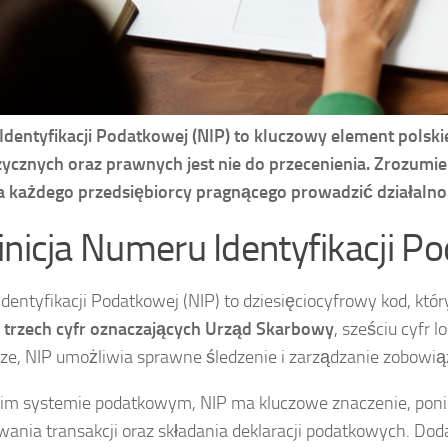
dentyfikacji Podatkowej (NIP) to kluczowy element polsk
zycznych oraz prawnych jest nie do przecenienia. Zrozumien
a każdego przedsiębiorcy pragnącego prowadzić działaln
inicja Numeru Identyfikacji P
dentyfikacji Podatkowej (NIP) to dziesięciocyfrowy kod, któr
z trzech cyfr oznaczających Urząd Skarbowy
, sześciu cyfr 
rze, NIP umożliwia sprawne śledzenie i zarządzanie zobowi
im systemie podatkowym, NIP ma kluczowe znaczenie, poni
ania transakcji oraz składania deklaracji podatkowych. Dod