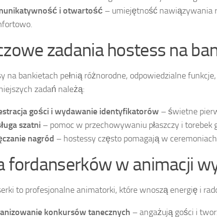
unikatywność i otwartość
– umiejętność nawiązywania ro
fortowo.
czowe zadania hostess na ban
y na bankietach pełnią różnorodne, odpowiedzialne funkcje,
iejszych zadań należą:
estracja gości i wydawanie identyfikatorów
– świetne pierw
ługa szatni
– pomoc w przechowywaniu płaszczy i torebek g
czanie nagród
– hostessy często pomagają w ceremoniach 
a fordanserków w animacji w
erki to profesjonalne animatorki, które wnoszą energię i ra
anizowanie konkursów tanecznych
– angażują gości i twor