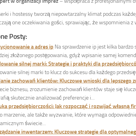
pert w organizacji imprez
– współpraca z profesjonalnymi o
erki i hostessy tworzą niepowtarzalny klimat podczas każdej 
czają one oczekiwania gości, sprawiając, że wspomnienia z 
ne Posty:
ycjonowanie a adres ip
Na sprawdzenie ip jest kilka bardz
dziej złożonego postępowania, gdyż wpisanie samej komendy 
owanie silnej marki: Strategie i praktyki dla przedsiębior
owanie silnej marki to klucz do sukcesu dla każdego przedsięb
anie zachowań klientów: Kluczowe wnioski dla lepszego 
ecie biznesu, zrozumienie zachowań klientów staje się kluc
rafią skutecznie analizować preferencje i...
uka przedsiębiorczości: Jak rozpocząć i rozwijać własną f
ko marzenie, ale także wyzwanie, które wymaga odpowiednie
amicznym świecie...
ządzanie inwentarzem: Kluczowe strategie dla optymalne