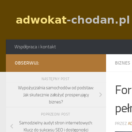
Skip to content
Współpraca i kontakt
OBSERWUJ:
BIZNES
NASTĘPNY POST
For
Wypożyczalnia samochodów od podstaw:
Jak skutecznie założyć prosperujący
biznes?
peł
POPRZEDNI POST
Samodzielny audyt stron internetowych:
PRZEZ
A
Klucz do sukcesu SEO i dostępności