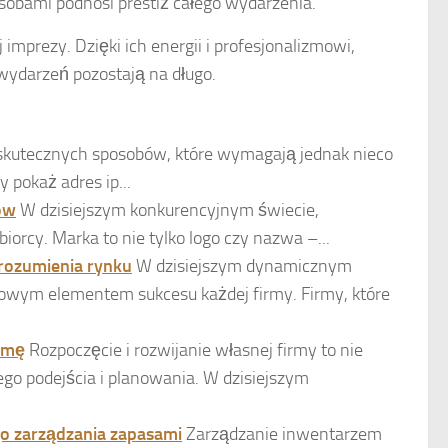
sobami podnosi prestiż całego wydarzenia.
imprezy. Dzięki ich energii i profesjonalizmowi,
wydarzeń pozostają na długo.
o skutecznych sposobów, które wymagają jednak nieco
pokaż adres ip...
ców
W dzisiejszym konkurencyjnym świecie,
iorcy. Marka to nie tylko logo czy nazwa –...
zrozumienia rynku
W dzisiejszym dynamicznym
zowym elementem sukcesu każdej firmy. Firmy, które
irmę
Rozpoczęcie i rozwijanie własnej firmy to nie
go podejścia i planowania. W dzisiejszym
go zarządzania zapasami
Zarządzanie inwentarzem