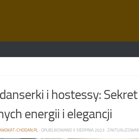
danserki i hostessy: Sekr
nych energii i elegancji
DWOKAT-CHODAN.PL
· OPUBLIKOWANO
5 SIERPNIA 2023
· ZAKTUALIZOWA