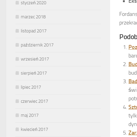
Eks
styczeń 2020
Fordans
marzec 2018
przekra
listopad 2017
Podob
październik 2017
Poz
bar
wrzesień 2017
Bud
bud
sierpień 2017
Bad
lipiec 2017
świ
pot
czerwiec 2017
Szt
tyl
maj 2017
dyn
kwiecień 2017
Zar