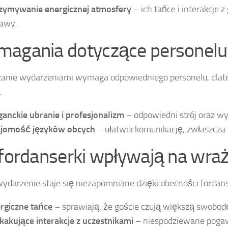
zymywanie energicznej atmosfery
– ich tańce i interakcje 
awy.
agania dotyczące personel
anie wydarzeniami wymaga odpowiedniego personelu, dlateg
.
ganckie ubranie i profesjonalizm
– odpowiedni strój oraz wy
jomość języków obcych
– ułatwia komunikację, zwłaszcz
 fordanserki wpływają na wraż
ydarzenie staje się niezapomniane dzięki obecności fordans
rgiczne tańce
– sprawiają, że goście czują większą swobod
kakujące interakcje z uczestnikami
– niespodziewane pogaw