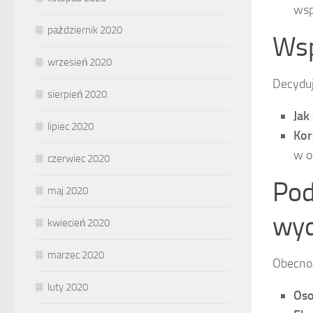
wsp
październik 2020
Wsp
wrzesień 2020
Decyduj
sierpień 2020
Jak
lipiec 2020
Kor
w o
czerwiec 2020
Pod
maj 2020
wyd
kwiecień 2020
marzec 2020
Obecnoś
luty 2020
Oso