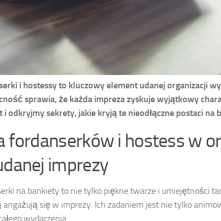
erki i hostessy to kluczowy element udanej organizacji wy
cność sprawia, że każda impreza zyskuje wyjątkowy charakt
 i odkryjmy sekrety, jakie kryją te nieodłączne postaci na 
a fordanserków i hostess w or
udanej imprezy
erki na bankiety to nie tylko piękne twarze i umiejętności t
j angażują się w imprezy. Ich zadaniem jest nie tylko anim
 całego wydarzenia.