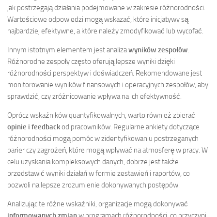
jak postrzegają działania podejmowane w zakresie różnorodności.
Wartościowe odpowiedzi mogą wskazać, które inicjatywy są
najbardziej efektywne, a które należy zmodyfikować lub wycofać.
Innym istotnym elementem jest analiza
wyników zespołów
.
Różnorodne zespoły często oferują lepsze wyniki dzięki
różnorodności perspektyw i doświadczeń. Rekomendowane jest
monitorowanie wyników finansowych i operacyjnych zespołów, aby
sprawdzić, czy zróżnicowanie wpływa na ich efektywność.
Oprócz wskaźników quantyfikowalnych, warto również zbierać
opinie i feedback
od pracowników. Regularne ankiety dotyczące
różnorodności mogą pomóc w zidentyfikowaniu postrzeganych
barier czy zagrożeń, które mogą wpływać na atmosferę w pracy. W
celu uzyskania kompleksowych danych, dobrze jest także
przedstawić wyniki działań w formie zestawień i raportów, co
pozwoli na lepsze zrozumienie dokonywanych postępów.
Analizując te różne wskaźniki, organizacje mogą dokonywać
informowanych zmian
w programach różnorodności, co przyczyni