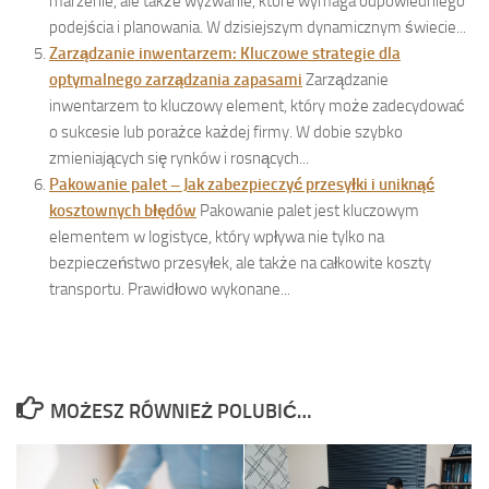
marzenie, ale także wyzwanie, które wymaga odpowiedniego
podejścia i planowania. W dzisiejszym dynamicznym świecie...
Zarządzanie inwentarzem: Kluczowe strategie dla
optymalnego zarządzania zapasami
Zarządzanie
inwentarzem to kluczowy element, który może zadecydować
o sukcesie lub porażce każdej firmy. W dobie szybko
zmieniających się rynków i rosnących...
Pakowanie palet – Jak zabezpieczyć przesyłki i uniknąć
kosztownych błędów
Pakowanie palet jest kluczowym
elementem w logistyce, który wpływa nie tylko na
bezpieczeństwo przesyłek, ale także na całkowite koszty
transportu. Prawidłowo wykonane...
MOŻESZ RÓWNIEŻ POLUBIĆ…