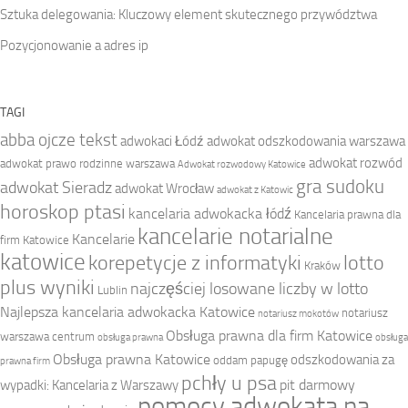
Sztuka delegowania: Kluczowy element skutecznego przywództwa
Pozycjonowanie a adres ip
TAGI
abba ojcze tekst
adwokaci Łódź
adwokat odszkodowania warszawa
adwokat rozwód
adwokat prawo rodzinne warszawa
Adwokat rozwodowy Katowice
gra sudoku
adwokat Sieradz
adwokat Wrocław
adwokat z Katowic
horoskop ptasi
kancelaria adwokacka łódź
Kancelaria prawna dla
kancelarie notarialne
Kancelarie
firm Katowice
katowice
korepetycje z informatyki
lotto
Kraków
plus wyniki
najczęściej losowane liczby w lotto
Lublin
Najlepsza kancelaria adwokacka Katowice
notariusz
notariusz mokotów
Obsługa prawna dla firm Katowice
warszawa centrum
obsługa prawna
obsługa
Obsługa prawna Katowice
odszkodowania za
oddam papugę
prawna firm
pchły u psa
pit darmowy
wypadki: Kancelaria z Warszawy
pomocy adwokata na