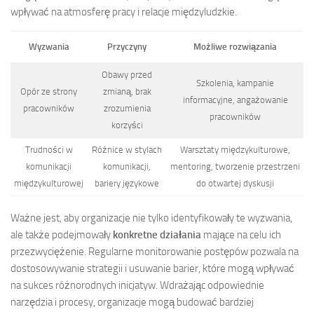
wpływać na atmosferę pracy i relacje międzyludzkie.
Wyzwania
Przyczyny
Możliwe rozwiązania
Obawy przed
Szkolenia, kampanie
Opór ze strony
zmianą, brak
informacyjne, angażowanie
pracowników
zrozumienia
pracowników
korzyści
Trudności w
Różnice w stylach
Warsztaty międzykulturowe,
komunikacji
komunikacji,
mentoring, tworzenie przestrzeni
międzykulturowej
bariery językowe
do otwartej dyskusji
Ważne jest, aby organizacje nie tylko identyfikowały te wyzwania,
ale także podejmowały
konkretne działania
mające na celu ich
przezwyciężenie. Regularne monitorowanie postępów pozwala na
dostosowywanie strategii i usuwanie barier, które mogą wpływać
na sukces różnorodnych inicjatyw. Wdrażając odpowiednie
narzędzia i procesy, organizacje mogą budować bardziej