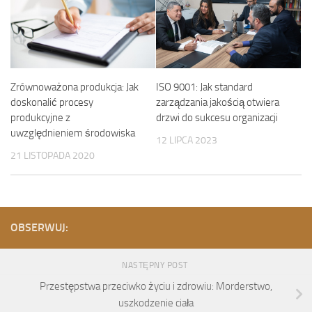
ISO 9001: Jak standard
Zrównoważona produkcja: Jak
zarządzania jakością otwiera
doskonalić procesy
drzwi do sukcesu organizacji
produkcyjne z
uwzględnieniem środowiska
12 LIPCA 2023
21 LISTOPADA 2020
OBSERWUJ:
NASTĘPNY POST
Przestępstwa przeciwko życiu i zdrowiu: Morderstwo,
uszkodzenie ciała