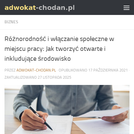
Skip to content
BIZNES
Różnorodność i włączanie społeczne w
miejscu pracy: Jak tworzyć otwarte i
inkludujące środowisko
PRZEZ
ADWOKAT-CHODAN.PL
· OPUBLIKOWANO
17 PAŹDZIERNIKA 2021
·
ZAKTUALIZOWANO
27 LISTOPADA 2025